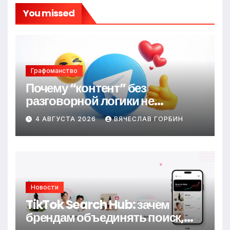
You missed
Графоманство
Почему “контент” без
разговорной логики не
удерживает
4 АВГУСТА 2026
ВЯЧЕСЛАВ ГОРБИН
Новости
TikTok Search Hub: зачем
брендам объединять поиск,