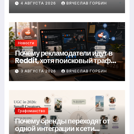
блогеров и UGC
4 АВГУСТА 2026
ВЯЧЕСЛАВ ГОРБИН
Новости
Почему рекламодатели идут в
Reddit, хотя поисковый трафик
падает
3 АВГУСТА 2026
ВЯЧЕСЛАВ ГОРБИН
Графоманство
Почему бренды переходят от
одной интеграции к сети