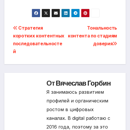
Навигация
Стратегия
Тональность
коротких контентных
контента по стадиям
по
последовательносте
доверия
записям
й
От
Вячеслав Горбин
Я занимаюсь развитием
профилей и органическим
ростом в цифровых
каналах. В digital работаю с
2016 года, поэтому за это