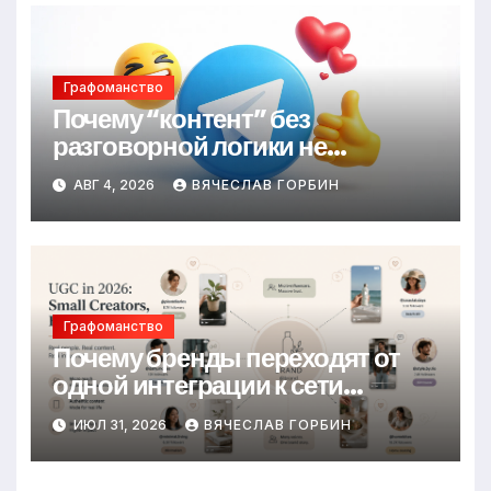
Графоманство
Почему “контент” без
разговорной логики не
удерживает
АВГ 4, 2026
ВЯЧЕСЛАВ ГОРБИН
Графоманство
Почему бренды переходят от
одной интеграции к сети
небольших авторов
ИЮЛ 31, 2026
ВЯЧЕСЛАВ ГОРБИН