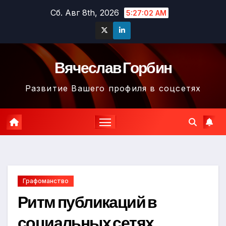
Перейти
Сб. Авг 8th, 2026
5:27:03 AM
к
содержимому
Вячеслав Горбин
Развитие Вашего профиля в соцсетях
Графоманство
Ритм публикаций в
социальных сетях