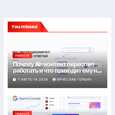
You missed
Новости
Почему AI-контент перестает
работать и что приходит ему на
смену
7 АВГУСТА 2026
ВЯЧЕСЛАВ ГОРБИН
Новости