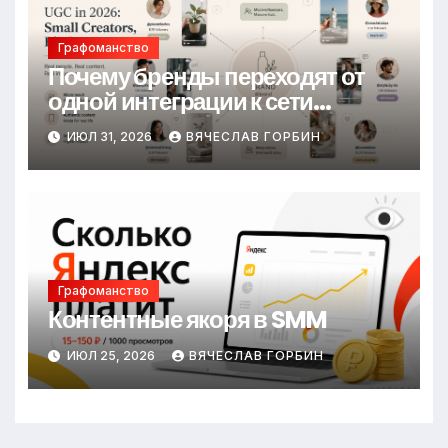
Графоманство
Почему бренды переходят от
одной интеграции к сети
небольших авторов
ИЮЛ 31, 2026
ВЯЧЕСЛАВ ГОРБИН
Графоманство
Контентные якоря в SMM
ИЮЛ 25, 2026
ВЯЧЕСЛАВ ГОРБИН