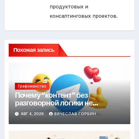
продуктовых и
консалтинговых проектов.
Похожая запись
Графоманство
Почему “контент” без
разговорной логики не
удерживает
АВГ 4, 2026
ВЯЧЕСЛАВ ГОРБИН