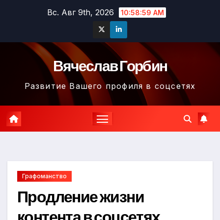
Перейти
Вс. Авг 9th, 2026
10:59:00 AM
к
содержимому
Вячеслав Горбин
Развитие Вашего профиля в соцсетях
Графоманство
Продление жизни
контента в соцсетях