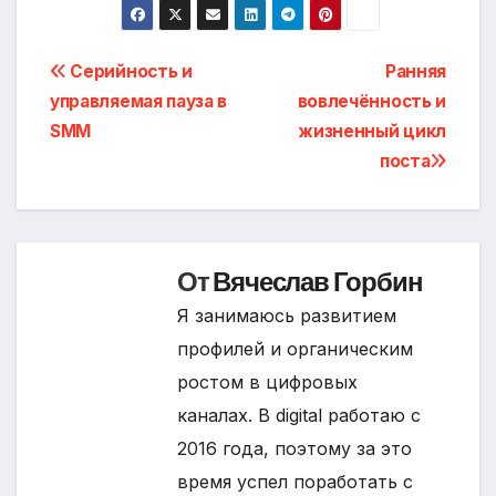
Навигация
Серийность и
Ранняя
управляемая пауза в
вовлечённость и
по
SMM
жизненный цикл
записям
поста
От
Вячеслав Горбин
Я занимаюсь развитием
профилей и органическим
ростом в цифровых
каналах. В digital работаю с
2016 года, поэтому за это
время успел поработать с