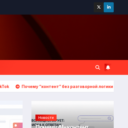
у “контент” без разговорной логики не удерживает
T
Новости
Почему AI-контент