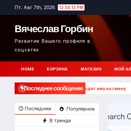
Перейти
Пт. Авг 7th, 2026
12:34:15 PM
к
содержимому
Вячеслав Горбин
Развитие Вашего профиля в
соцсетях
HOME
КОРЗИНА
МАГАЗИН
МОЙ А
Последнее сообщение
т работать и что приходит ему на смену
Google Searc
Последнии
Популярное
В тренде