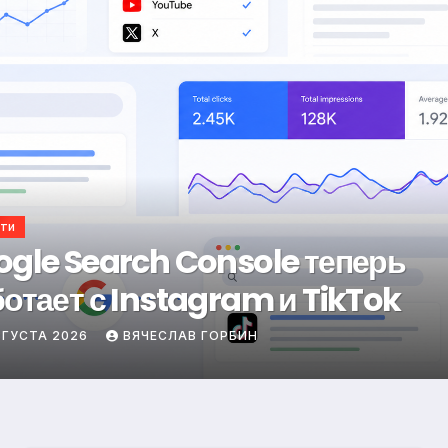
манство
ему “контент” без разговорно
ики не удерживает
ВГУСТА 2026
ВЯЧЕСЛАВ ГОРБИН